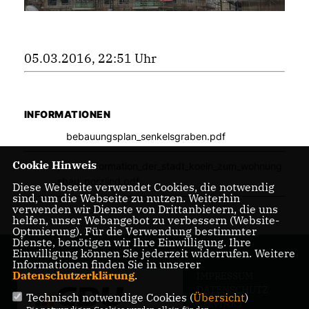
05.03.2016, 22:51 Uhr
INFORMATIONEN
bebauungsplan_senkelsgraben.pdf
Cookie Hinweis
presseinformation_der_stadt_koeln_zum_wohnung
sbau_porzlind.pdf
Diese Webseite verwendet Cookies, die notwendig
sind, um die Webseite zu nutzen. Weiterhin
verwenden wir Dienste von Drittanbietern, die uns
helfen, unser Webangebot zu verbessern (Website-
Optmierung). Für die Verwendung bestimmter
Dienste, benötigen wir Ihre Einwilligung. Ihre
Einwilligung können Sie jederzeit widerrufen. Weitere
Informationen finden Sie in unserer
Datenschutzerklärung
.
IMPRESSUM
DATENSCHUTZ
Technisch notwendige Cookies (
Übersicht
)
KONTAKT